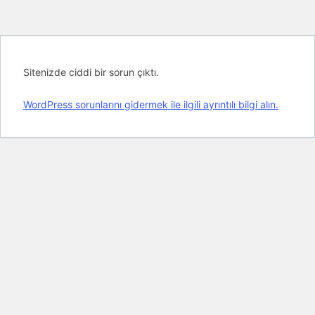
Sitenizde ciddi bir sorun çıktı.
WordPress sorunlarını gidermek ile ilgili ayrıntılı bilgi alın.